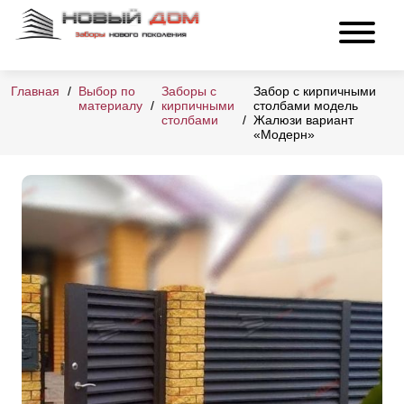
Главная
Выбор по
Заборы с
Забор с кирпичными
материалу
кирпичными
столбами модель
столбами
Жалюзи вариант
«Модерн»