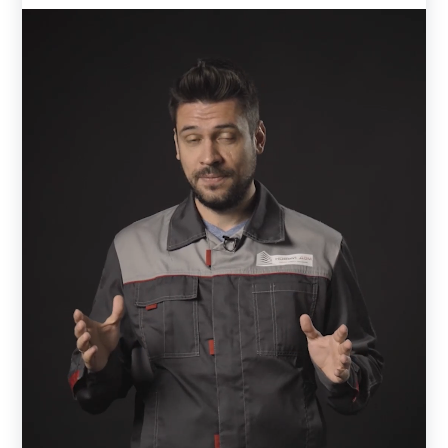
Для производства своих заборов мы используем только
качественный металл. Толщина металла может быть: 0,5
мм, 0,6 мм, 0,7 мм, 1 мм, 1,2 мм, 1,5 мм. Толщину
выбирает заказчик. От толщины стали зависит
надежность и долговечность конструкции. Чем толще
используется металл, тем дороже может обойтись забор.
Чаще всего заказывают 0,7 - 1 мм. Но все зависит от
индивидуальных предпочтений и возможностей
заказчика. Тонкий металл может не подойти для
широкого пролета.
Так как, каждый пролет - это определенное сочетание
комбинаций ламелей. То, в зависимости от модели,
может меняться количество ламелей в пролете. Также
заказчик сам решает, какой длины и ширины у него будет
каждый пролет забора. Кстати, длина ламели будет