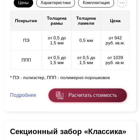
Цены
Характеристики
Комплектация
Толщина
Толщина
Покрытие
Цена
рамы
ламели
от 0,5 до
от 942
ПЭ
0,5 мм
1,5 мм
руб. кв.м.
от 0,5 до
от 0,5 до
от 1039
ППП
1,5 мм
1,5 мм
руб. кв.м.
* ПЭ - полиэстер, ППП - полимерно-порошковое
Подробнее
Расчитать стоимость
Секционный забор «Классика»