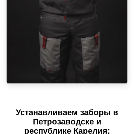
зависеть от выбранного размера пролета. А ширина
ламели повлияет на внешний вид конструкции, на
дизайн.
То есть, клиент имеет возможность приобрести
качественный и красивый забор строго по своим
размерам. Разнообразие моделей и вариаций позволит
создать ограждение своей мечты, которое будет
отвечать всем предъявляемым требованиям качества и
безопасности. Простая установка пролета не доставит
лишних хлопот. За надежным забором его обладатель
будет себя чувствовать, как за каменной стеной.
Рассмотрим секционные конструкции в зависимости от
Устанавливаем заборы в
модели.
Петрозаводске и
Жалюзи
республике Карелия: