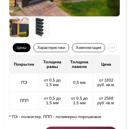
Цены
Характеристики
Комплектация
Толщина
Толщина
Покрытие
Цена
рамы
ламели
от 0,5 до
от 1832
ПЭ
0,5 мм
1,5 мм
руб. кв.м.
от 0,5 до
от 0,5 до
от 2568
ППП
1,5 мм
1,5 мм
руб. кв.м.
* ПЭ - полиэстер, ППП - полимерно-порошковое