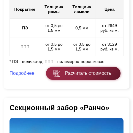
Толщина
Толщина
Покрытие
Цена
рамы
ламели
от 0,5 до
от 2649
ПЭ
0,5 мм
1,5 мм
руб. кв.м.
от 0,5 до
от 0,5 до
от 3129
ППП
1,5 мм
1,5 мм
руб. кв.м.
* ПЭ - полиэстер, ППП - полимерно-порошковое
Подробнее
Расчитать стоимость
Секционный забор «Ранчо»