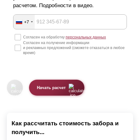
обратиться к нам и мы решим возникшие проблемы.
расчетом. Подробности в видео.
Наши опытные сотрудники смогут проконсультировать,
как по телефону, так и по видеосвязи.
+7
Забор, производимый нами, может отличаться внешним
Согласен на обработку
персональных данных
видом в зависимости от выбранной модели.
Согласен на получение информации
и рекламных предложений (сможете отказаться в любое
время)
Мы предлагаем 4 модели секции
Жалюзи.
Ранчо.
Начать расчет
Классика.
Хай-тек.
Каждая модель красива по-своему. Также все варианты
Как рассчитать стоимость забора и
качественные, надежные и имеют длительный срок
получить...
службы.