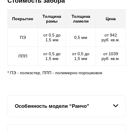
Стоимость забора
Толщина
Толщина
Покрытие
Цена
рамы
ламели
от 0,5 до
от 942
ПЭ
0,5 мм
1,5 мм
руб. кв.м.
от 0,5 до
от 0,5 до
от 1039
ППП
1,5 мм
1,5 мм
руб. кв.м.
* ПЭ - полиэстер, ППП - полимерно-порошковое
Особенность модели “Ранчо”
Модель "Ранчо" - это абсолютно схожая стилизация с
деревянным сельским забором, но только наш забор