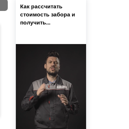
Как рассчитать
стоимость забора и
Тест
получить...
Секци
Высок
Наши 
Выбра
Вы
напол
показ
детски
преды
устан
не тр
Ошиби
модел
Тестов
Вы б
проем
высчи
монта
может
разр
столб
приме
поско
испол
забор
профи
вариа
ВНИ
Если с
Ранее 
оцени
преду
то мы
Чтобы
Провер
расхо
монта
секци
больш
в нео
разме
Если в
вариа
места
проём
порядо
посмо
Сог
дальн
Многи
Если 
помож
собра
нет, 
точны
самос
изгото
соста
отмет
метал
сдела
прост
профи
оконч
порош
Боль
расче
в цвет
инфо