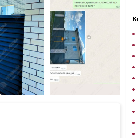
ВЫБОР ПО ХАРАКТЕРИСТИКАМ
Горизонтальные заборы
К
Высокие заборы
Красивые, дизайнерские заборы
ВЫБОР ПО СПОСОБУ МОНТАЖА
Заборы под ключ
Готовые заборы
Комплекты заборов-лего "сделай сам"
Быстровозводимые заборы