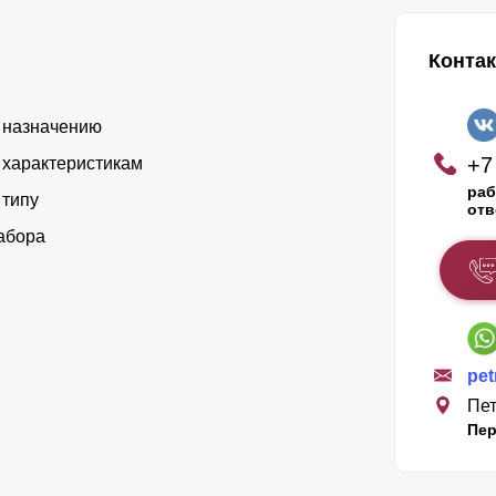
Конта
 назначению
+7
 характеристикам
раб
 типу
отв
абора
pet
Пет
Пер