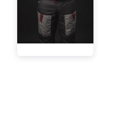
Вам о
видео
утверд
Узнай
в вид
Боль
инфо
видео